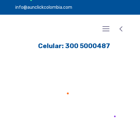
info@aunclickcolombia.com
Celular: 300 5000487
Gracias
Home
Gracias